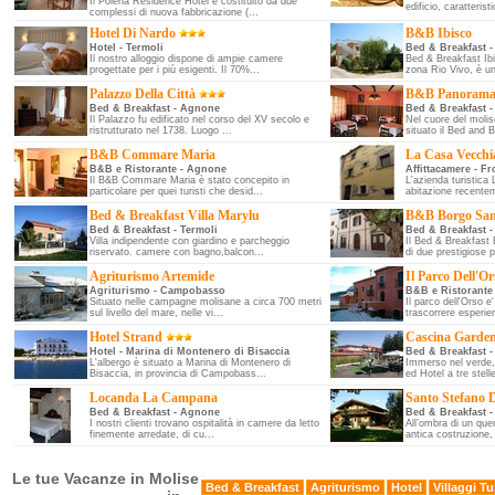
Il Polena Residence Hotel è costituito da due
edificio, caratterist
complessi di nuova fabbricazione (...
Hotel Di Nardo
B&B Ibisco
Hotel - Termoli
Bed & Breakfast -
Il nostro alloggio dispone di ampie camere
Bed & Breakfast Ibi
progettate per i più esigenti. Il 70%...
zona Rio Vivo, è un
Palazzo Della Città
B&B Panoram
Bed & Breakfast - Agnone
Bed & Breakfast -
Il Palazzo fu edificato nel corso del XV secolo e
Nel cuore del molis
ristrutturato nel 1738. Luogo ...
situato il Bed and 
B&B Commare Maria
La Casa Vecchi
B&B e Ristorante - Agnone
Affittacamere - F
Il B&B Commare Maria è stato concepito in
L'azienda turistica
particolare per quei turisti che desid...
abitazione recenteme
Bed & Breakfast Villa Marylu
B&B Borgo San
Bed & Breakfast - Termoli
Bed & Breakfast 
Villa indipendente con giardino e parcheggio
Il Bed & Breakfast 
riservato. camere con bagno,balcon...
di due prestigiose p
Agriturismo Artemide
Il Parco Dell'Or
Agriturismo - Campobasso
B&B e Ristorante
Situato nelle campagne molisane a circa 700 metri
Il parco dell'Orso e'
sul livello del mare, nelle vi...
trascorrere esperien
Hotel Strand
Cascina Garden
Hotel - Marina di Montenero di Bisaccia
Bed & Breakfast 
L'albergo è situato a Marina di Montenero di
Immerso nel verde,
Bisaccia, in provincia di Campobass...
ed Hotel a tre stelle
Locanda La Campana
Santo Stefano D
Bed & Breakfast - Agnone
Bed & Breakfast 
I nostri clienti trovano ospitalità in camere da letto
All’ombra di un que
finemente arredate, di cu...
antica costruzione, 
Le tue Vacanze in Molise
Bed & Breakfast
Agriturismo
Hotel
Villaggi Tur