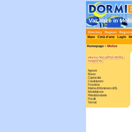
Vacanze in Moli
Directory
Regioni
Registra
Mare
Città d'arte
Laghi
M
Homepage
Molise
>
Agnone
Busso
Capracotta
Casalciprano
Frosolone
Marina di Montenero di Bi...
Montefalcone
Pietrabbondante
Pozzilli
Termoli