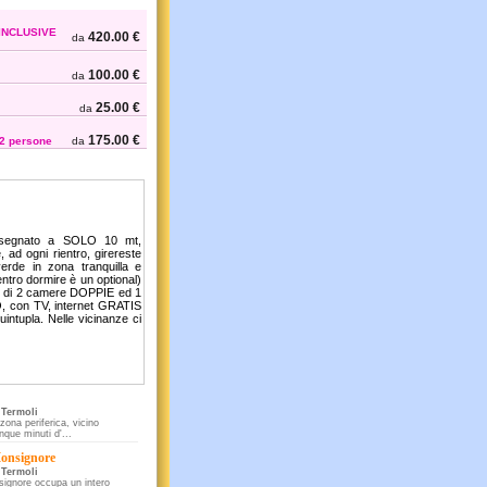
INCLUSIVE
420.00 €
da
100.00 €
da
25.00 €
da
175.00 €
 2 persone
da
ssegnato a SOLO 10 mt,
ad ogni rientro, girereste
erde in zona tranquilla e
entro dormire è un optional)
e di 2 camere DOPPIE ed 1
con TV, internet GRATIS
quintupla. Nelle vicinanze ci
 Termoli
 zona periferica, vicino
nque minuti d'...
onsignore
 Termoli
ignore occupa un intero