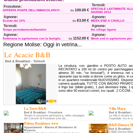
Termoli:
Frosolone:
SPECIALE LASTMINUTE ALL
100.00 €
OFFERTA PONTE DELL'IMMACOLATA!!!!
da
GIUGNO 2012
Agnone:
Agnone:
63.00 €
Sconto del 10%
da
WEEK-END A CAVALLO
Termoli:
Agnone:
Tempo pernottamento/bambini
the village liguria
Agnone:
Agnone:
1152.00 €
Settimana in agriturismo con la famiglia
da
Week end in agriturismo per
Regione Molise: Oggi in vetrina...
Le Acacie B&B
Bed & Breakfast - Termoli
La struttura, con giardino e POSTO AUTO a
RECINTATO a 100 mt (in centro per parcheggiare, 
almeno 30 min..."se fortunati"), è immersa nel v
riposante (qui la notte si dorme come un ghiro, in c
in un quartiere residenziale NUOVISSIMO. Dispon
camera quadrupla, TUTTE CON BAGNO PRIVATO, 
e frigo bar (bibite gratis), 1 può diventare tripla, 1 
sono oltre 50 esercizi comm, tra i quali.: 2 C/COM...
La Torre B&B
Villa Maya
Bed & Breakfast - Frosolone
Bed & Breakfast -
Situato in posizione panoramica, nella campagna
La villa è situata in
del Comune di Frosolone (che dis...
l'ospedale, ma in ci
Polena Residence
B&B Dimora M
Appartamenti - Marina di Montenero di
Bed & Breakfast -
Bisaccia
Il B&B Dimora Mons