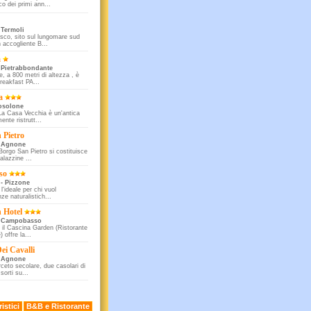
ico dei primi ann...
 Termoli
sco, sito sul lungomare sud
 accogliente B...
a
 Pietrabbondante
e, a 800 metri di altezza , è
Breakfast PA...
a
rosolone
 La Casa Vecchia è un'antica
nte ristrutt...
 Pietro
- Agnone
Borgo San Pietro si costituisce
alazzine ...
so
 - Pizzone
 l'ideale per chi vuol
ze naturalistich...
 Hotel
- Campobasso
 il Cascina Garden (Ristorante
) offre la...
ei Cavalli
- Agnone
rceto secolare, due casolari di
sorti su...
istici
B&B e Ristorante