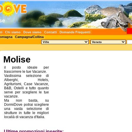
vacanze in Molise, Hotel in Molise, turismo in Molise, alberghi in Molise, viaggi in Molise, agriturismo, regione Molise, B&B, agenzie ,case vacanze in Molise, campeggi, escursioni, Hotel, alberghi, lastminute, musei, ristoranti, ostelli, Bed and Breakfast
se
ti
Chi siamo
Dove siamo
Contatti
Domande Frequenti
ontagna
Campagna/Collina
Molise
il posto ideale per
trascorrere le tue Vacanze.
Vastissima selezione di
Alberghi, Hotels,
Agriturismi, Case Vacanze,
B&B, Ostelli e tutto quanto
serve per scegliere le tue
vacanze.
Ma non basta, su
DormiDove potrai scegliere
una vasta selezione di
strutture in tutte le migliori
localià di vacanza d'Italia.
Ultime promozioni inserite: