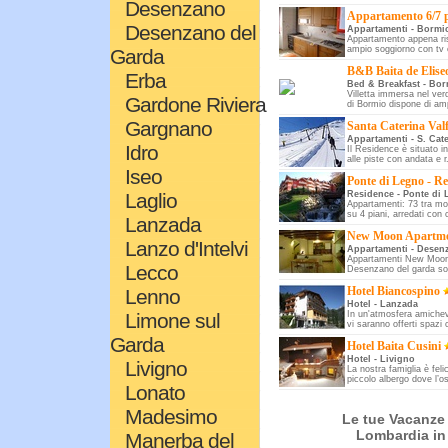
Desenzano
Appartamento 6/7 p
Desenzano del
Appartamenti - Bormi
Appartamento appena ris
ampio soggiorno con tv e
Garda
B&B Baita de Elise
Erba
Bed & Breakfast - Bo
Villetta immersa nel ver
Gardone Riviera
di Bormio dispone di amp
Gargnano
Santa Caterina Val
Appartamenti - S. Cate
Idro
Il Residence è situato in
alle piste con andata e r.
Iseo
Ponte di Legno - R
Laglio
Residence - Ponte di
Appartamenti: 73 tra mono
su 4 piani, arredati con c
Lanzada
New Moon Apartm
Lanzo d'Intelvi
Appartamenti - Desen
Appartamenti New Moon s
Lecco
Desenzano del garda son
Hotel Biancospino
Lenno
Hotel - Lanzada
Limone sul
In un'atmosfera amichevo
vi saranno offerti spazi 
Garda
Hotel Baita Cusini
Hotel - Livigno
Livigno
La nostra famiglia è feli
piccolo albergo dove l’os
Lonato
Madesimo
Le tue Vacanze 
Lombardia in 
Manerba del