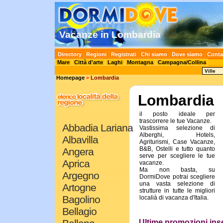
vacanze in Lombardia, Hotel in Lombardia, turismo in Lombardia, alberghi in Lombardia, viaggi in Lombardia, agri
Vacanze in Lombardia
Directory
Regioni
Registrati
Chi siamo
Dove siamo
Conta
Mare
Città d'arte
Laghi
Montagna
Campagna/Collina
Homepage
Lombardia
>
Lombardia
il posto ideale per
trascorrere le tue Vacanze.
Abbadia Lariana
Vastissima selezione di
Alberghi, Hotels,
Albavilla
Agriturismi, Case Vacanze,
B&B, Ostelli e tutto quanto
Angera
serve per scegliere le tue
Aprica
vacanze.
Ma non basta, su
Argegno
DormiDove potrai scegliere
una vasta selezione di
Artogne
strutture in tutte le migliori
Bagolino
localià di vacanza d'Italia.
Bellagio
Ultime promozioni inse