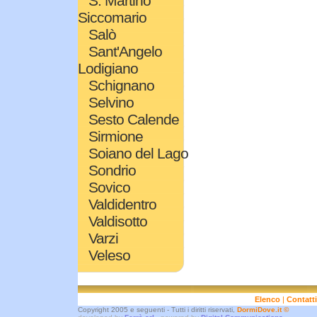
S. Martino
Siccomario
Salò
Sant'Angelo
Lodigiano
Schignano
Selvino
Sesto Calende
Sirmione
Soiano del Lago
Sondrio
Sovico
Valdidentro
Valdisotto
Varzi
Veleso
Elenco
|
Contatti
Copyright 2005 e seguenti - Tutti i diritti riservati,
DormiDove.it
©