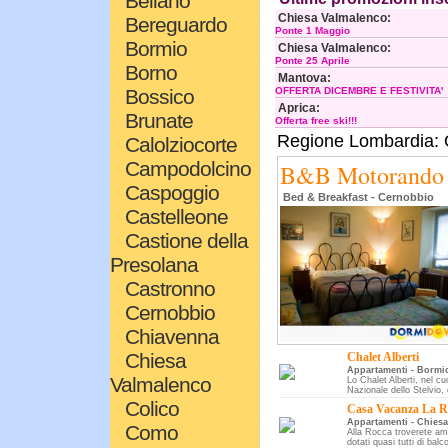
Bellano
Chiesa Valmalenco:
Bereguardo
Ponte 1 Maggio
Bormio
Chiesa Valmalenco:
Ponte 25 Aprile
Borno
Mantova:
Bossico
OFFERTA DICEMBRE E FESTIVITA'
Aprica:
Brunate
Offerta free ski!!!
Regione Lombardia: Og
Calolziocorte
Campodolcino
B&B Motorando
Caspoggio
Bed & Breakfast - Cernobbio
Castelleone
Castione della
Presolana
Castronno
Cernobbio
Chiavenna
Chiesa
Chalet Alberti
Appartamenti - Bormi
Valmalenco
Lo Chalet Alberti, nel cu
Nazionale dello Stelvio, 
Colico
Casa Vacanza La R
Appartamenti - Chies
Como
Alla Rocca troverete am
dotati quasi tutti di balc