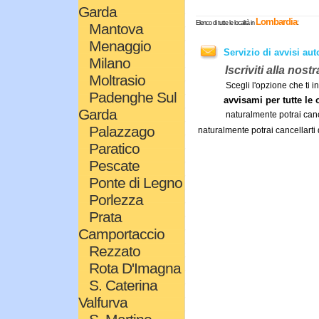
Garda
Lombardia
:
Elenco di tutte le località in
Mantova
Menaggio
Servizio di avvisi au
Milano
Iscriviti alla nost
Moltrasio
Scegli l'opzione che ti 
Padenghe Sul
avvisami per tutte le
Garda
naturalmente potrai can
Palazzago
naturalmente potrai cancellart
Paratico
Pescate
Ponte di Legno
Porlezza
Prata
Camportaccio
Rezzato
Rota D'Imagna
S. Caterina
Valfurva